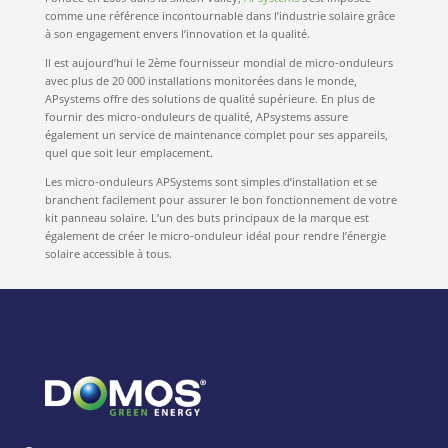
comme une référence incontournable dans l’industrie solaire grâce
à son engagement envers l’innovation et la qualité.
Il est aujourd’hui le 2ème fournisseur mondial de micro-onduleurs
avec plus de 20 000 installations monitorées dans le monde,
APsystems offre des solutions de qualité supérieure. En plus de
fournir des micro-onduleurs de qualité, APsystems assure
également un service de maintenance complet pour ses appareils,
quel que soit leur emplacement.
Les micro-onduleurs APSystems sont simples d’installation et se
branchent facilement pour assurer le bon fonctionnement de votre
kit panneau solaire. L’un des buts principaux de la marque est
également de créer le micro-onduleur idéal pour rendre l’énergie
solaire accessible à tous.