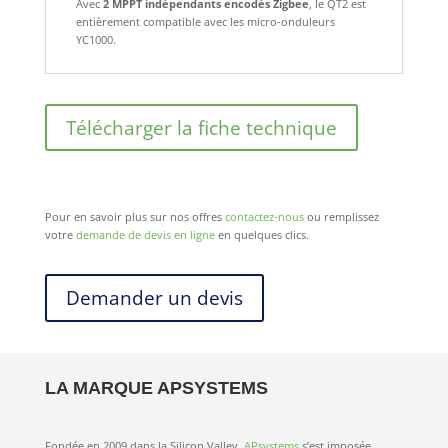
Avec
2 MPPT indépendants encodés Zigbee
, le QT2 est
entièrement compatible avec les micro-onduleurs
YC1000.
Télécharger la fiche technique
Pour en savoir plus sur nos offres
contactez-nous
ou remplissez
votre
demande de devis en ligne
en quelques clics.
Demander un devis
LA MARQUE APSYSTEMS
Fondée en 2009 dans la Silicon Valley,
APsystems
s’est imposée