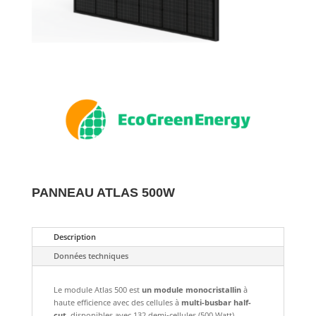
PANNEAU ATLAS 500W
Description
Données techniques
Le module Atlas 500 est
un module monocristallin
à
haute efficience avec des cellules à
multi-busbar half-
cut,
disponibles avec 132 demi-cellules (500 Watt),