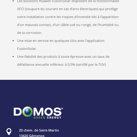
Les solutions Huawei FusionSolar disposent de la fonctionnalité
AFCI (coupure du courant en cas d’arcs électriques) qui protège
votre installation contre les risques d’incendie liés à l’apparition
d’un mauvais contact, d’un câble usé ou rongé, de l’humidité ou
de la corrosion.
Une mise en service en quelques clics avec l’application
FusionSolar.
Une fiabilité des produits à toute épreuve avec un taux de
défaillance annuelle inférieur à 0.5% (certifié par le TUV)
20 chem. de Saint-Martin

13420 Gémenos