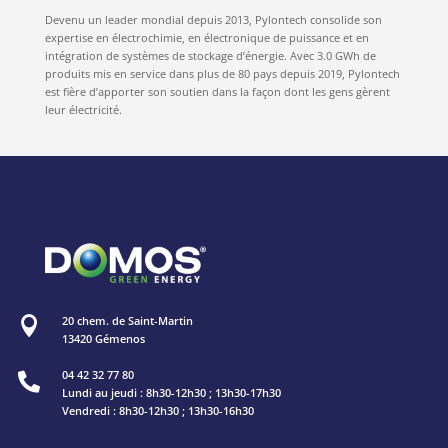
Devenu un leader mondial depuis 2013, Pylontech consolide son
expertise en électrochimie, en électronique de puissance et en
intégration de systèmes de stockage d’énergie. Avec 3.0 GWh de
produits mis en service dans plus de 80 pays depuis 2019, Pylontech
est fière d’apporter son soutien dans la façon dont les gens gèrent
leur électricité.
20 chem. de Saint-Martin

13420 Gémenos
04 42 32 77 80

Lundi au jeudi : 8h30-12h30 ; 13h30-17h30
Vendredi : 8h30-12h30 ; 13h30-16h30