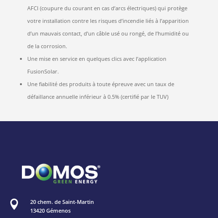
AFCI (coupure du courant en cas d’arcs électriques) qui protège
votre installation contre les risques d’incendie liés à l’apparition
d’un mauvais contact, d’un câble usé ou rongé, de l’humidité ou
de la corrosion.
Une mise en service en quelques clics avec l’application
FusionSolar.
Une fiabilité des produits à toute épreuve avec un taux de
défaillance annuelle inférieur à 0.5% (certifié par le TUV)
20 chem. de Saint-Martin

13420 Gémenos