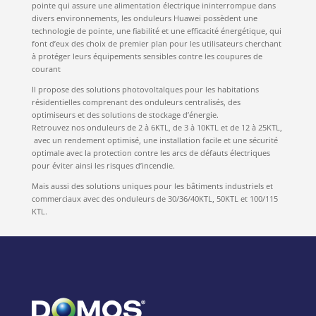
pointe qui assure une alimentation électrique ininterrompue dans
divers environnements, les onduleurs Huawei possèdent une
technologie de pointe, une fiabilité et une efficacité énergétique, qui
font d’eux des choix de premier plan pour les utilisateurs cherchant
à protéger leurs équipements sensibles contre les coupures de
courant
Il propose des solutions photovoltaïques pour les habitations
résidentielles comprenant des onduleurs centralisés, des
optimiseurs et des solutions de stockage d’énergie.
Retrouvez nos onduleurs de 2 à 6KTL, de 3 à 10KTL et de 12 à 25KTL,
avec un rendement optimisé, une installation facile et une sécurité
optimale avec la protection contre les arcs de défauts électriques
pour éviter ainsi les risques d’incendie.
Mais aussi des solutions uniques pour les bâtiments industriels et
commerciaux avec des onduleurs de 30/36/40KTL, 50KTL et 100/115
KTL.