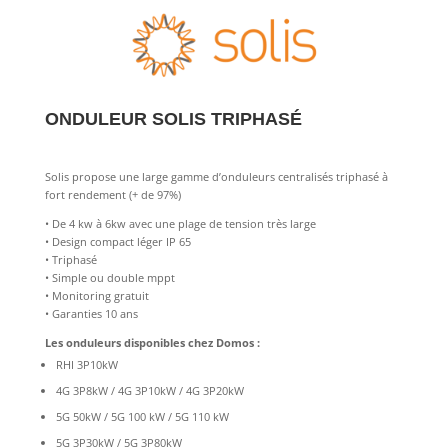
ONDULEUR SOLIS TRIPHASÉ
Solis propose une large gamme d’onduleurs centralisés triphasé à
fort rendement (+ de 97%)
• De 4 kw à 6kw avec une plage de tension très large
• Design compact léger IP 65
• Triphasé
• Simple ou double mppt
• Monitoring gratuit
• Garanties 10 ans
Les onduleurs disponibles chez Domos :
RHI 3P10kW
4G 3P8kW / 4G 3P10kW / 4G 3P20kW
5G 50kW / 5G 100 kW / 5G 110 kW
5G 3P30kW / 5G 3P80kW